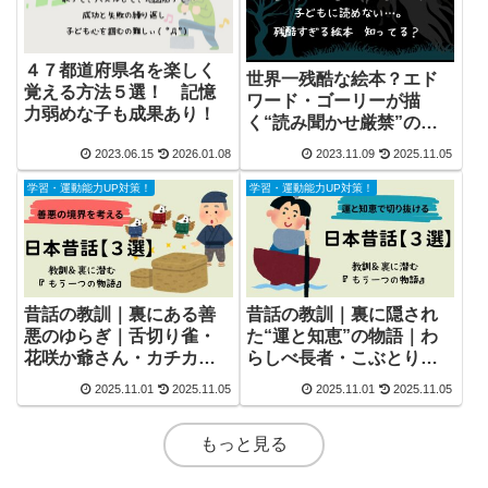
４７都道府県名を楽しく
世界一残酷な絵本？エド
覚える方法５選！ 記憶
ワード・ゴーリーが描
力弱めな子も成果あり！
く“読み聞かせ厳禁”の世
界
2023.06.15
2026.01.08
2023.11.09
2025.11.05
学習・運動能力UP対策！
学習・運動能力UP対策！
昔話の教訓｜裏にある善
昔話の教訓｜裏に隠され
悪のゆらぎ｜舌切り雀・
た“運と知恵”の物語｜わ
花咲か爺さん・カチカチ
らしべ長者・こぶとり爺
山を親子で読み解く
さん・一寸法師を親子で
2025.11.01
2025.11.05
2025.11.01
2025.11.05
読み解く
もっと見る