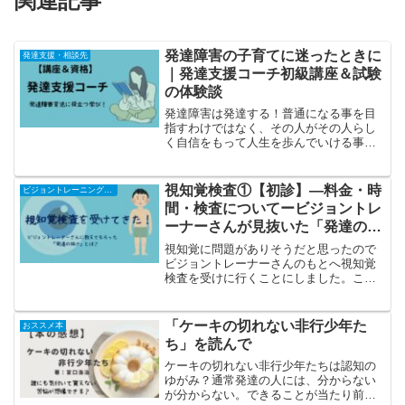
関連記事
発達障害の子育てに迷ったときに
発達支援・相談先
｜発達支援コーチ初級講座＆試験
の体験談
発達障害は発達する！普通になる事を目
指すわけではなく、その人がその人らし
く自信をもって人生を歩んでいける事を
目標とする「発達支援コーチ」。心と身
体と脳のつながりについてや、人間はど
のように発達するのも教えてくれたり、
視知覚検査①【初診】―料金・時
ビジョントレーニング（視知覚）
とても学びの多い資格でした！
間・検査についてービジョントレ
ーナーさんが見抜いた「発達の抜
け」
視知覚に問題がありそうだと思ったので
ビジョントレーナーさんのもとへ視知覚
検査を受けに行くことにしました。この
ビジョントレーニングはすごい！
「ケーキの切れない非行少年た
おススメ本
ち」を読んで
ケーキの切れない非行少年たちは認知の
ゆがみ？通常発達の人には、分からない
が分からない。できることが当たり前の