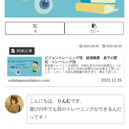
X
コピー
2023.09.05
2025.09.09
ビジョントレーニング④ 経過観察 息子の変
化・トレーニング法
視知覚トレーニング4回目。今回も息子の今の状態をしっか
り見てもらって、息子に今何が必要なのかを教えて貰いま
した。しかし！今回も情報量が多すぎて、教えて貰ったこ
とほとんど忘れちゃてるかも。今度はボイスレコーダーし
てもいいか聞こうかな。。。
2023.12.26
nobitawosodateru.com
こんにちは、
りんむ
です。
遊びの中でも目のトレーニングができるんだ
って🌞！