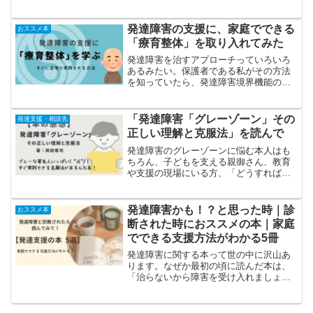
人には理解が難しい世界に生きる発達障
害の子たち。
発達障害の支援に、家庭でできる
おススメ本
「療育整体」を取り入れてみた
発達障害を治すアプローチっていろいろ
あるみたい。保護者である私がその方法
を知っていたら、発達障害境界機能の息
子がもっと「生きやすさ」を手に入れら
れたかもしれない。そんな後悔のないよ
う有益と感じる事はどんどん体験してみ
「発達障害「グレーゾーン」その
発達支援・相談先
なくては！今回は、療育整体！
正しい理解と克服法」を読んで
発達障害のグレーゾーンに悩む本人はも
ちろん、子どもを支える親御さん、教育
や支援の現場にいる方、「どうすればい
いか分からない」と立ち止まっている人
に、そっと手を差し伸べてくれるような
本でした。
発達障害かも！？と思った時｜診
おススメ本
断された時におススメの本｜家庭
でできる支援方法がわかる5冊
発達障害に関する本って世の中に沢山あ
ります。なぜか最初の頃に読んだ本は、
「治らないから障害を受け入れましょ
う」そんな本ばかりで悲しくなったこと
を覚えています。でも！そんなことはな
い！発達するよ！良くなっていくって言