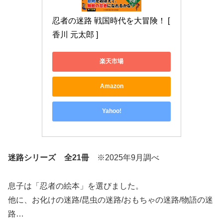
忍者の迷路 戦国時代を大冒険！ [ 
香川 元太郎 ]
楽天市場
Amazon
Yahoo!
迷路シリーズ
全21冊
※2025年9月調べ
息子は「忍者の絵本」を選びました。
他に、お化けの迷路/昆虫の迷路/おもちゃの迷路/物語の迷
路…