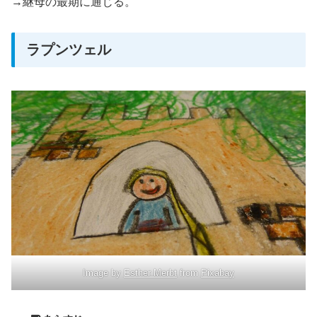
→継母の最期に通じる。
ラプンツェル
Image by
Esther Merbt
from
Pixabay