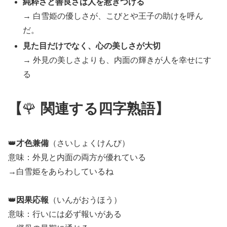
純粋さと善良さは人を惹きつける
→ 白雪姫の優しさが、こびとや王子の助けを呼ん
だ。
見た目だけでなく、心の美しさが大切
→ 外見の美しさよりも、内面の輝きが人を幸せにす
る
【
🌹
関連する四字熟語】
👑
才色兼備
（さいしょくけんび）
意味：外見と内面の両方が優れている
→白雪姫をあらわしているね
👑
因果応報
（いんがおうほう）
意味：行いには必ず報いがある