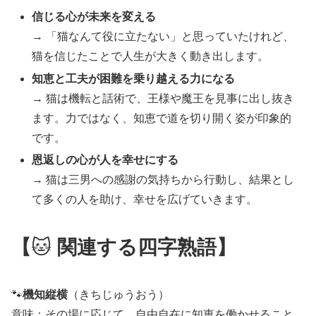
信じる心が未来を変える
→ 「猫なんて役に立たない」と思っていたけれど、
猫を信じたことで人生が大きく動き出します。
知恵と工夫が困難を乗り越える力になる
→ 猫は機転と話術で、王様や魔王を見事に出し抜き
ます。力ではなく、知恵で道を切り開く姿が印象的
です。
恩返しの心が人を幸せにする
→ 猫は三男への感謝の気持ちから行動し、結果とし
て多くの人を助け、幸せを広げていきます。
【
🐱
関連する四字熟語】
🐾
機知縦横
（きちじゅうおう）
意味：その場に応じて、自由自在に知恵を働かせること