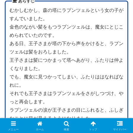
あらすじ
むかしむかし、森の塔にラプンツェルという女の子が
すんでいました。
金色のながい髪をもつラプンツェルは、魔女にとじこ
められていたのです。
ある日、王子さまが塔の下から声をかけると、ラプン
ツェルは髪をおろしました。
王子さまは髪につかまって塔へあがり、ふたりは仲よ
くなりました。
でも、魔女に見つかってしまい、ふたりははなればな
れに。
それでも王子さまはラプンツェルをさがしつづけ、や
っと再会します。
ラプンツェルの涙が王子さまの目にふれると、ふしぎ
なことに目が見えるようになりました。
ふたりは手をとりあって、おしろへ帰り、しあわせに
メニュー
ホーム
検索
トップ
サイドバー