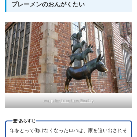
ブレーメンのおんがくたい
Image by
falco
from
Pixabay
あらすじ
年をとって働けなくなったロバは、家を追い出されそ