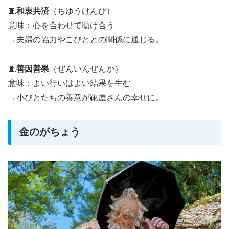
🧵
和衷共済
（ちゆうけんび）
意味：心を合わせて助け合う
→夫婦の協力やこびととの関係に通じる。
🧵
善因善果
（ぜんいんぜんか）
意味：よい行いはよい結果を生む
→小びとたちの善意が靴屋さんの幸せに。
金のがちょう