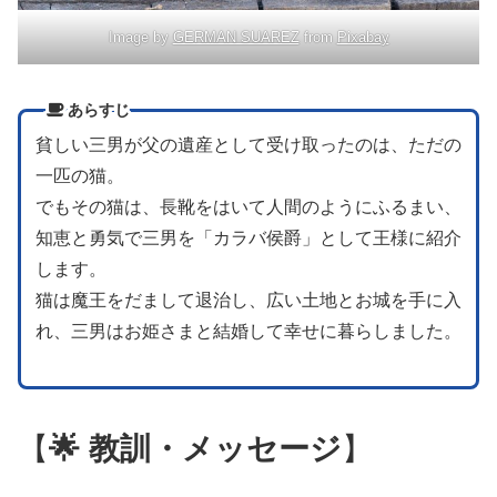
Image by
GERMAN SUAREZ
from
Pixabay
あらすじ
貧しい三男が父の遺産として受け取ったのは、ただの
一匹の猫。
でもその猫は、長靴をはいて人間のようにふるまい、
知恵と勇気で三男を「カラバ侯爵」として王様に紹介
します。
猫は魔王をだまして退治し、広い土地とお城を手に入
れ、三男はお姫さまと結婚して幸せに暮らしました。
【
🌟 教訓・メッセージ
】