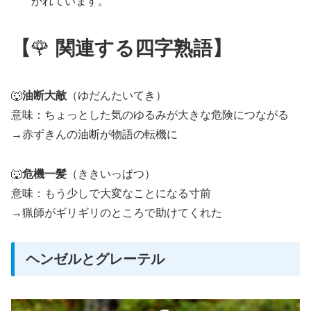
かれています。
【
🌹
関連する四字熟語】
🐺
油断大敵
（ゆだんたいてき）
意味：ちょっとした気のゆるみが大きな危険につながる
→赤ずきんの油断が物語の転機に
🐺
危機一髪
（ききいっぱつ）
意味：もう少しで大変なことになる寸前
→猟師がギリギリのところで助けてくれた
ヘンゼルとグレーテル