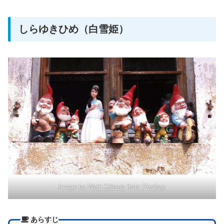
しらゆきひめ（白雪姫）
Image by
Walti Göhner
from
Pixabay
あらすじ