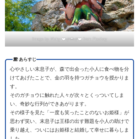
Image by
Nicky ❤️🌿🐞🌿❤️
from
Pixabay
あらすじ
心やさしい末息子が、森で出会った小人に食べ物を分
けてあげたことで、金の羽を持つガチョウを授かりま
す。
そのガチョウに触れた人々が次々とくっついてしま
い、奇妙な行列ができあがります。
その様子を見た「一度も笑ったことのないお姫様」が
思わず笑い、末息子は王様の出す難題を小人の助けで
乗り越え、ついにはお姫様と結婚して幸せに暮らしま
した。