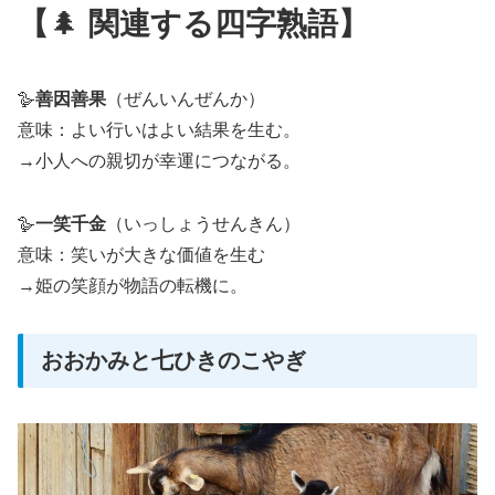
【
🌲
関連する四字熟語】
🪿
善因善果
（ぜんいんぜんか）
意味：よい行いはよい結果を生む。
→小人への親切が幸運につながる。
🪿
一笑千金
（いっしょうせんきん）
意味：笑いが大きな価値を生む
→姫の笑顔が物語の転機に。
おおかみと七ひきのこやぎ