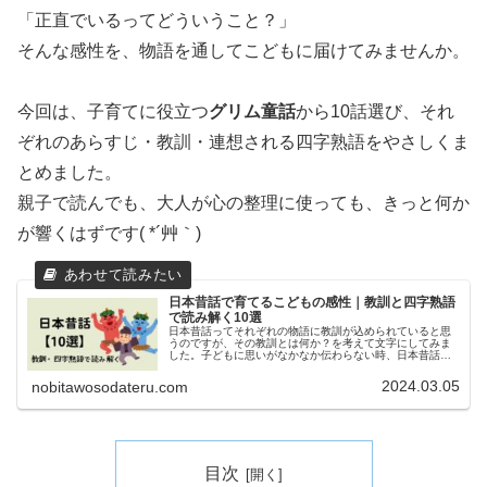
「正直でいるってどういうこと？」
そんな感性を、物語を通してこどもに届けてみませんか。
今回は、子育てに役立つ
グリム童話
から10話選び、それ
ぞれのあらすじ・教訓・連想される四字熟語をやさしくま
とめました。
親子で読んでも、大人が心の整理に使っても、きっと何か
が響くはずです( *´艸｀)
日本昔話で育てるこどもの感性｜教訓と四字熟語
で読み解く10選
日本昔話ってそれぞれの物語に教訓が込められていると思
うのですが、その教訓とは何か？を考えて文字にしてみま
した。子どもに思いがなかなか伝わらない時、日本昔話を
使ってみるのも一つの方法だと思います☺
2024.03.05
nobitawosodateru.com
目次