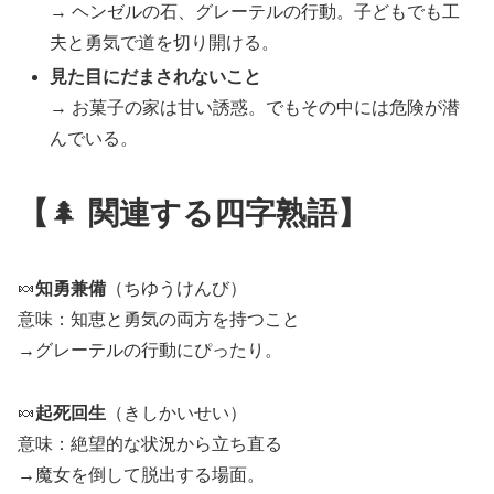
→ ヘンゼルの石、グレーテルの行動。子どもでも工
夫と勇気で道を切り開ける。
見た目にだまされないこと
→ お菓子の家は甘い誘惑。でもその中には危険が潜
んでいる。
【
🌲
関連する四字熟語】
🍬
知勇兼備
（ちゆうけんび）
意味：知恵と勇気の両方を持つこと
→グレーテルの行動にぴったり。
🍬
起死回生
（きしかいせい）
意味：絶望的な状況から立ち直る
→魔女を倒して脱出する場面。